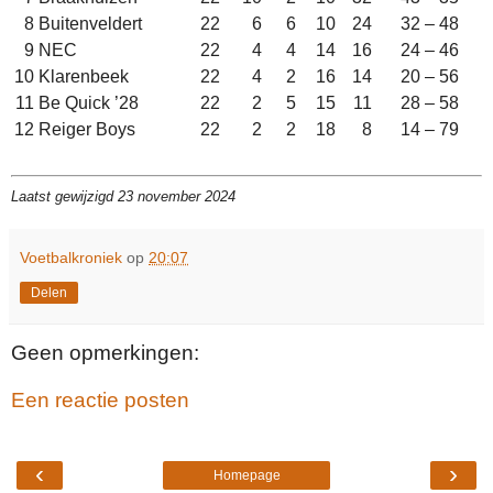
8
Buitenveldert
22
6
6
10
24
32 – 48
9
NEC
22
4
4
14
16
24 – 46
10
Klarenbeek
22
4
2
16
14
20 – 56
11
Be Quick ’28
22
2
5
15
11
28 – 58
12
Reiger Boys
22
2
2
18
8
14 – 79
Laatst gewijzigd 23 november 2024
Voetbalkroniek
op
20:07
Delen
Geen opmerkingen:
Een reactie posten
‹
›
Homepage