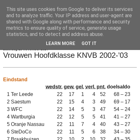
This site uses cookies from Google to deliver its services
Voetbalkroniek
and to analyze traffic. Your IP address and user-agent are
shared with Google along with performance and security
metrics to ensure quality of service, generate usage
statistics, and to detect and address abuse.
▼
LEARN MORE
GOT IT
zaterdag 23 november 2024
Vrouwen Hoofdklasse KNVB 2002-’03
Eindstand
wedstr.
gew.
gel.
verl.
pnt.
doelsaldo
1
Ter Leede
22
17
1
4
52
68 – 23
2
Saestum
22
15
4
3
49
69 – 17
3
WFC
22
14
5
3
47
54 – 24
4
Wartburgia
22
12
5
5
41
41 – 27
5
Oranje Nassau
22
11
7
4
40
43 – 27
6
SteDoCo
22
11
5
6
38
34 – 30
7
Braakhuizen
22
10
2
10
32
43 – 35