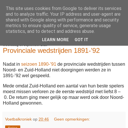
This site uses cookies from Google to deliver its services
Voetbalkroniek
and to analyze traffic. Your IP address and user-agent are
shared with Google along with performance and security
metrics to ensure quality of service, generate usage
statistics, and to detect and address abuse.
▼
LEARN MORE
GOT IT
woensdag 30 september 2020
Provinciale wedstrijden 1891-’92
Nadat in
seizoen 1890-’91
de provinciale wedstrijden tussen
Noord- en Zuid-Holland niet doorgingen werden ze in
1891-’92 wel gespeeld.
Mede omdat Zuid-Holland een aantal van hun beste spelers
moest missen verloren ze de eerste wedstrijd met liefst 8 –
0. De return ging meer gelijk op maar werd ook door Noord-
Holland gewonnen.
Voetbalkroniek
op
20:46
Geen opmerkingen: