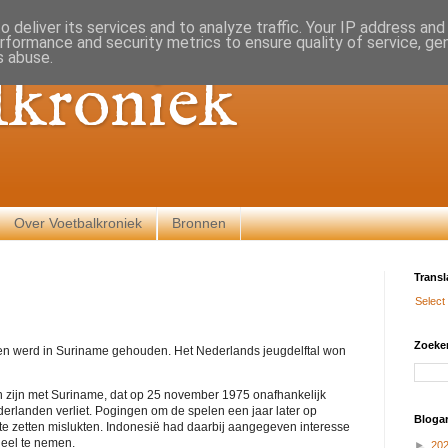
 deliver its services and to analyze traffic. Your IP address an
rformance and security metrics to ensure quality of service, g
s abuse.
lkroniek
Over Voetbalkroniek
Bronnen
Transl
Select
Zoeken
len werd in Suriname gehouden. Het Nederlands jeugdelftal won
n zijn met Suriname, dat op 25 november 1975 onafhankelijk
erlanden verliet. Pogingen om de spelen een jaar later op
Blogar
e zetten mislukten. Indonesië had daarbij aangegeven interesse
deel te nemen.
►
20