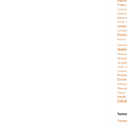
Klass
Frans
Interna
Amste
Distric
KNVB
amate
zaterda
Konin
Eerste
Nation
Neder
Nederl
Noord
Jeugds
Derde 
Tweede
Provin
Eerste
Selfkant
Tweed
Klasse 
KNVB
KNV
Twitte
Tweets