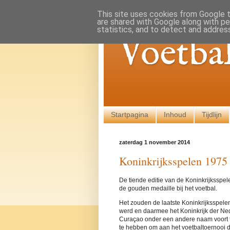
This site uses cookies from Google to
are shared with Google along with pe
statistics, and to detect and addres
Voetba
Startpagina
Inhoud
Tijdlijn
zaterdag 1 november 2014
Koninkrijksspelen 1975
De tiende editie van de Koninkrijksspe
de gouden medaille bij het voetbal.
Het zouden de laatste Koninkrijksspele
werd en daarmee het Koninkrijk der Ned
Curaçao onder een andere naam voort t
te hebben om aan het voetbaltoernooi 