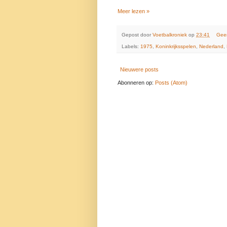
Meer lezen »
Gepost door
Voetbalkroniek
op
23:41
Gee
Labels:
1975
,
Koninkrijksspelen
,
Nederland
,
Nieuwere posts
Abonneren op:
Posts (Atom)