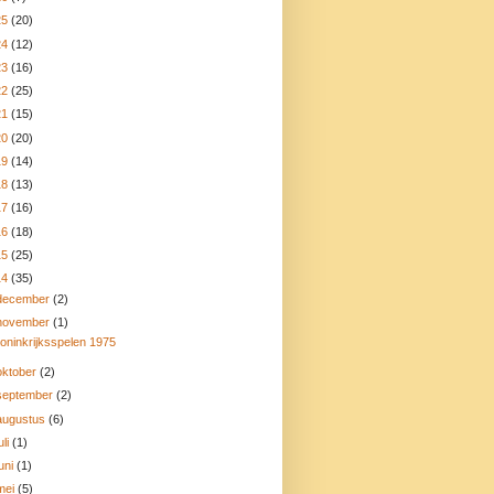
25
(20)
24
(12)
23
(16)
22
(25)
21
(15)
20
(20)
19
(14)
18
(13)
17
(16)
16
(18)
15
(25)
14
(35)
december
(2)
november
(1)
oninkrijksspelen 1975
oktober
(2)
september
(2)
augustus
(6)
uli
(1)
juni
(1)
mei
(5)