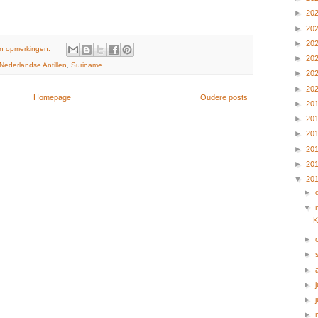
►
20
►
20
►
20
n opmerkingen:
►
20
Nederlandse Antillen
,
Suriname
►
20
►
20
Homepage
Oudere posts
►
20
►
20
►
20
►
20
►
20
▼
20
►
▼
K
►
►
►
►
j
►
►