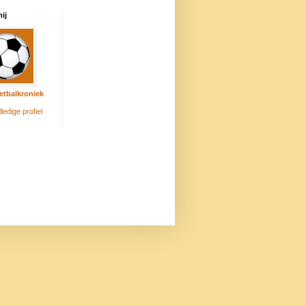
ij
etbalkroniek
lledige profiel