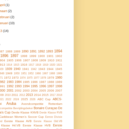
april
(1)
maart
(2)
februari
(2)
januari
(10)
13
(14)
s
1894
1890
1891
1892
1893
887
1888
1889
1896
1897
1898
1899
1900
1901
1902
1904
1905
1906
1907
1908
1909
1910
1911
1913
1916
1914
1915
1917
1918
1919
1920
1921
1939
1940
1941
1943
1944
1945
929
1942
1949
948
1950
1951
1952
1966
1967
1968
1969
1980
1972
1973
1979
71
1974
1975
1977
1978
1982
1983
1984
1985
1986
1987
1988
1989
1992
1993
1994
1995
1996
1997
1998
1991
2000
2001
2002
2003
2004
2005
2006
2007
2013
009
2011
2014
2015
2010
2012
2017
2018
ABCS-
2025
ABC Cup
021
2022
2024
2026
Aruba
oi
Avondcompetitie Rotterdam
Bonaire
Curaçao
De
ncompetitie
Bevrijdingsbeker
a’s Cup
Derde Klasse KNVB
Derde Klasse RVB
Caribbean Women’s Soccer Cup
Eerste Divisie
Eerste Klasse AVB
nd
Eerste Klasse Gld.VB
Eerste
 Klasse Hrl.VB
Eerste Klasse HVB