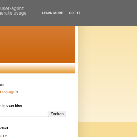
d user-agent
enerate usage
LEARN MORE
GOT IT
ate
 Language
▼
 in deze blog
chief
26
(7)