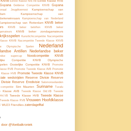
e KNVB
Eerste Klasse RVB
Eerste Klasse Nrd.VB
-Guyana
Guyana
Gelderse Competitie KNVB
Kampioenschap van
tionaal Jeugdtoernooi
rdam
Kampioenschap van
tsbekerwinnaars
Kampioenschap van Nederland
KNVB beker
Kampioenschap van Rotterdam
urs
KNVB beker beloften
KNVB beker
KNVB beker zondagamateurs
gamateurs
krijksspelen
Kunstlichtcompetitie
Nacompetitie
 Klasse KNVB
Nacompetitie Tweede Klasse KNVB
Nederland
ale Olympische Spelen
landse Antillen
Nederlandse beker
Noodcompetitie KNVB
andse supercup
elijke Competitie KNVB
Olympische
pelen
Oostelijke Competitie KNVB
Promotie
Klasse RVB
Promotie Tweede Klasse AVB
Promotie
Promotie Tweede Klasse KNVB
 Klasse HVB
ciale wedstrijden
Reserve Divisie
Reserve
 Divisie
Reserve Eredivisie
Salomonseilanden
Suriname
Sint Maarten
-competitie
Tuvalu
e Klasse AVB
Tweede Klasse Gld.VB
Tweede
Tweede Klasse
Tweede Klasse HVB
Hrl.VB
Vrouwen Hoofdklasse
Tweede Klasse RVB
B
zaterdagelftal
WU23 Friendlies
r
 door @Voetbalkroniek