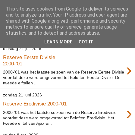
This site uses cookies from Google to deliver its services
Voetbalkroniek
and to analyze traffic. Your IP address and user-agent are
shared with Google along with performance and security
metrics to ensure quality of service, generate usage
statistics, and to detect and address abuse.
▼
LEARN MORE
GOT IT
dinsdag 21 juli 2026
Reserve Eerste Divisie
›
2000-’01
2000-’01 was het laatste seizoen van de Reserve Eerste Divisie
voordat deze werd omgevormd tot Beloften Eerste Divisie. De
tweede elftallen ...
zondag 21 juni 2026
Reserve Eredivisie 2000-’01
›
2000-’01 was het laatste seizoen van de Reserve Eredivisie
voordat deze werd omgevormd tot Beloften Eredivisie. Het
tweede elftal van Ajax w...