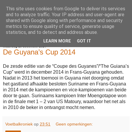
This site uses cookies from Google to deliver its services
Voetbalkroniek
and to analyze traffic. Your IP address and user-agent are
shared with Google along with performance and security
metrics to ensure quality of service, generate usage
statistics, and to detect and address abuse.
▼
LEARN MORE
GOT IT
maandag 29 december 2014
De Guyana’s Cup 2014
De zesde editie van de “Coupe des Guyanes”/“The Guiana’s
Cup” werd in december 2014 in Frans-Guyana gehouden.
Nadat in 2013 het toernooi in Guyana niet doorging omdat
het gastland afhaakte besloten Suriname en Frans-Guyana
in 2014 met de kampioenen en vice-kampioenen van beide
door te gaan. Surinaams kampioen Inter Moengotapoe won
in de finale met 1 – 2 van US Matoury, waardoor het net als
in 2010 de beker in ontvangst mocht nemen.
Voetbalkroniek
op
23:51
Geen opmerkingen: