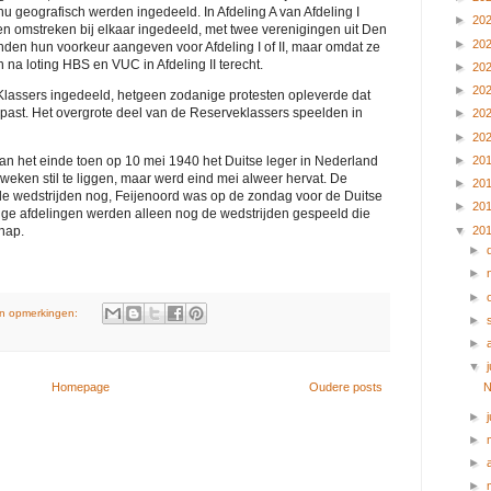
 geografisch werden ingedeeld. In Afdeling A van Afdeling I
►
20
n omstreken bij elkaar ingedeeld, met twee verenigingen uit Den
►
20
den hun voorkeur aangeven voor Afdeling I of II, maar omdat ze
na loting HBS en VUC in Afdeling II terecht.
►
20
►
20
lassers ingedeeld, hetgeen zodanige protesten opleverde dat
past. Het overgrote deel van de Reserveklassers speelden in
►
20
►
20
►
20
an het einde toen op 10 mei 1940 het Duitse leger in Nederland
weken stil te liggen, maar werd eind mei alweer hervat. De
►
20
de wedstrijden nog, Feijenoord was op de zondag voor de Duitse
►
20
ige afdelingen werden alleen nog de wedstrijden gespeeld die
▼
20
hap.
►
►
►
n opmerkingen:
►
►
▼
j
N
Homepage
Oudere posts
►
►
►
►