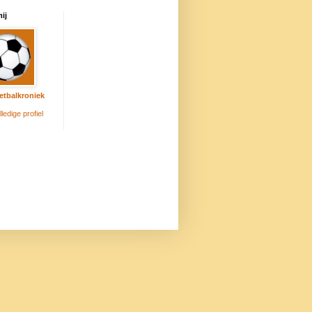
ij
etbalkroniek
lledige profiel