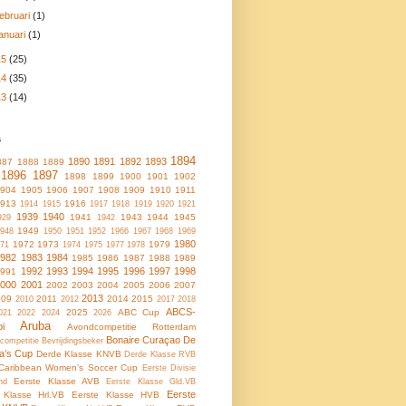
februari
(1)
januari
(1)
15
(25)
14
(35)
13
(14)
s
1894
1890
1891
1892
1893
887
1888
1889
1896
1897
1898
1899
1900
1901
1902
1904
1905
1906
1907
1908
1909
1910
1911
1913
1916
1914
1915
1917
1918
1919
1920
1921
1939
1940
1941
1943
1944
1945
929
1942
1949
948
1950
1951
1952
1966
1967
1968
1969
1980
1972
1973
1979
71
1974
1975
1977
1978
1982
1983
1984
1985
1986
1987
1988
1989
1992
1993
1994
1995
1996
1997
1998
1991
2000
2001
2002
2003
2004
2005
2006
2007
2013
009
2011
2014
2015
2010
2012
2017
2018
ABCS-
2025
ABC Cup
021
2022
2024
2026
Aruba
oi
Avondcompetitie Rotterdam
Bonaire
Curaçao
De
ncompetitie
Bevrijdingsbeker
a’s Cup
Derde Klasse KNVB
Derde Klasse RVB
Caribbean Women’s Soccer Cup
Eerste Divisie
Eerste Klasse AVB
nd
Eerste Klasse Gld.VB
Eerste
 Klasse Hrl.VB
Eerste Klasse HVB