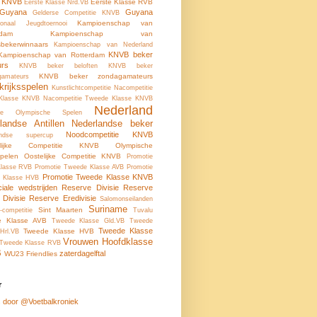
e KNVB
Eerste Klasse RVB
Eerste Klasse Nrd.VB
-Guyana
Guyana
Gelderse Competitie KNVB
Kampioenschap van
tionaal Jeugdtoernooi
rdam
Kampioenschap van
tsbekerwinnaars
Kampioenschap van Nederland
KNVB beker
Kampioenschap van Rotterdam
urs
KNVB beker beloften
KNVB beker
KNVB beker zondagamateurs
gamateurs
krijksspelen
Kunstlichtcompetitie
Nacompetitie
 Klasse KNVB
Nacompetitie Tweede Klasse KNVB
Nederland
ale Olympische Spelen
landse Antillen
Nederlandse beker
Noodcompetitie KNVB
andse supercup
elijke Competitie KNVB
Olympische
pelen
Oostelijke Competitie KNVB
Promotie
Klasse RVB
Promotie Tweede Klasse AVB
Promotie
Promotie Tweede Klasse KNVB
 Klasse HVB
ciale wedstrijden
Reserve Divisie
Reserve
 Divisie
Reserve Eredivisie
Salomonseilanden
Suriname
Sint Maarten
-competitie
Tuvalu
e Klasse AVB
Tweede Klasse Gld.VB
Tweede
Tweede Klasse
Tweede Klasse HVB
Hrl.VB
Vrouwen Hoofdklasse
Tweede Klasse RVB
B
zaterdagelftal
WU23 Friendlies
r
 door @Voetbalkroniek