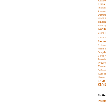
Klass
Frans
Interna
Amste
Distric
KNVB
amate
zaterda
Konin
Eerste
Nation
Neder
Nederl
Noord
Jeugds
Derde 
Tweede
Provin
Eerste
Selfkant
Tweed
Klasse 
KNVB
KNV
Twitte
Tweets