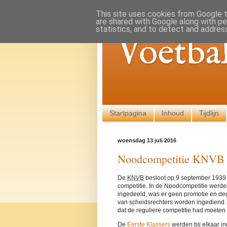
This site uses cookies from Google to
are shared with Google along with pe
statistics, and to detect and addres
Voetba
Startpagina
Inhoud
Tijdlijn
woensdag 13 juli 2016
Noodcompetitie KNVB A
De
KNVB
besloot op 9 september 1939 e
competitie. In de Noodcompetitie werde
ingedeeld, was er geen promotie en deg
van scheidsrechters worden ingediend.
dat de reguliere competitie had moeten
De
Eerste Klassers
werden bij elkaar in