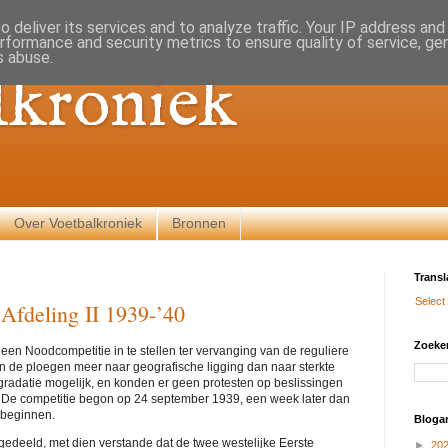
 deliver its services and to analyze traffic. Your IP address an
rformance and security metrics to ensure quality of service, g
s abuse.
lkroniek
Over Voetbalkroniek
Bronnen
Transl
Select
fdeling II 1939-’40
Zoeken
en Noodcompetitie in te stellen ter vervanging van de reguliere
n de ploegen meer naar geografische ligging dan naar sterkte
radatie mogelijk, en konden er geen protesten op beslissingen
 De competitie begon op 24 september 1939, een week later dan
 beginnen.
Blogar
gedeeld, met dien verstande dat de twee westelijke Eerste
►
20