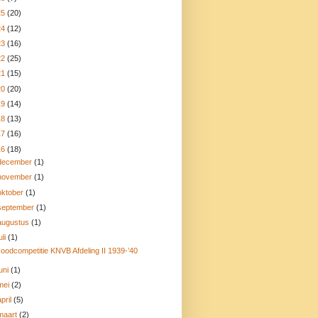
25
(20)
24
(12)
23
(16)
22
(25)
21
(15)
20
(20)
19
(14)
18
(13)
17
(16)
16
(18)
december
(1)
november
(1)
oktober
(1)
september
(1)
augustus
(1)
uli
(1)
oodcompetitie KNVB Afdeling II 1939-’40
juni
(1)
mei
(2)
april
(5)
maart
(2)