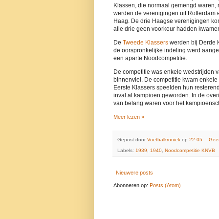
Klassen, die normaal gemengd waren, nu
werden de verenigingen uit Rotterdam e
Haag. De drie Haagse verenigingen kon
alle drie geen voorkeur hadden kwamen 
De
Tweede Klassers
werden bij Derde K
de oorspronkelijke indeling werd aange
een aparte Noodcompetitie.
De competitie was enkele wedstrijden v
binnenviel. De competitie kwam enkele 
Eerste Klassers speelden hun resteren
inval al kampioen geworden. In de over
van belang waren voor het kampioensc
Meer lezen »
Gepost door
Voetbalkroniek
op
22:05
Gee
Labels:
1939
,
1940
,
Noodcompetitie KNVB
Nieuwere posts
Abonneren op:
Posts (Atom)