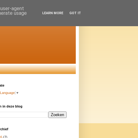
d user-agent
enerate usage
LEARN MORE
GOT IT
ate
 Language
▼
 in deze blog
chief
26
(7)