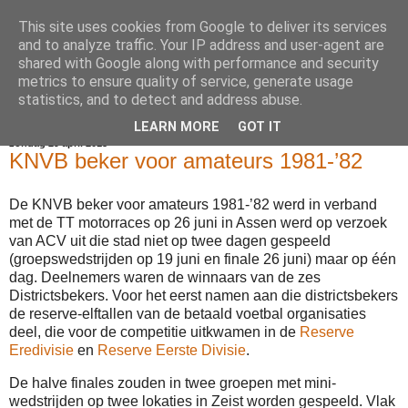
This site uses cookies from Google to deliver its services
Voetbalkroniek
and to analyze traffic. Your IP address and user-agent are
shared with Google along with performance and security
metrics to ensure quality of service, generate usage
statistics, and to detect and address abuse.
▼
LEARN MORE
GOT IT
zondag 29 april 2018
KNVB beker voor amateurs 1981-’82
De KNVB beker voor amateurs 1981-’82 werd in verband
met de TT motorraces op 26 juni in Assen werd op verzoek
van ACV uit die stad niet op twee dagen gespeeld
(groepswedstrijden op 19 juni en finale 26 juni) maar op één
dag. Deelnemers waren de winnaars van de zes
Districtsbekers. Voor het eerst namen aan die districtsbekers
de reserve-elftallen van de betaald voetbal organisaties
deel, die voor de competitie uitkwamen in de
Reserve
Eredivisie
en
Reserve Eerste Divisie
.
De halve finales zouden in twee groepen met mini-
wedstrijden op twee lokaties in Zeist worden gespeeld. Vlak