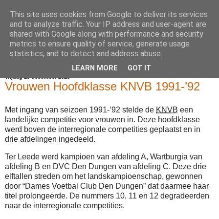
This site uses cookies from Google to deliver its services
Voetbalkroniek
and to analyze traffic. Your IP address and user-agent are
shared with Google along with performance and security
metrics to ensure quality of service, generate usage
statistics, and to detect and address abuse.
▼
LEARN MORE
GOT IT
vrijdag 29 december 2023
Vrouwen Hoofdklasse KNVB 1991-’92
Met ingang van seizoen 1991-’92 stelde de
KNVB
een
landelijke competitie voor vrouwen in. Deze hoofdklasse
werd boven de interregionale competities geplaatst en in
drie afdelingen ingedeeld.
Ter Leede werd kampioen van afdeling A, Wartburgia van
afdeling B en DVC Den Dungen van afdeling C. Deze drie
elftallen streden om het landskampioenschap, gewonnen
door “Dames Voetbal Club Den Dungen” dat daarmee haar
titel prolongeerde. De nummers 10, 11 en 12 degradeerden
naar de interregionale competities.