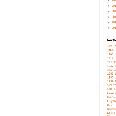
►
20
►
20
►
20
►
20
►
20
►
20
Label
1
1886
1895
1903
1912
1928
1
1947
1
1970
19
1981
1990
1999
2
2008
2019
2
toerno
Belofte
Guyan
Dutch 
Nederla
Eerste