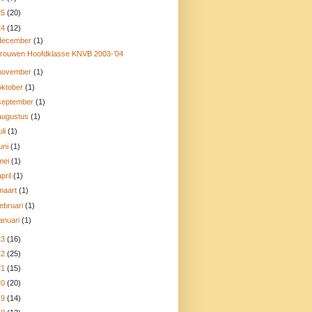
25
(20)
24
(12)
december
(1)
rouwen Hoofdklasse KNVB 2003-’04
november
(1)
oktober
(1)
september
(1)
augustus
(1)
uli
(1)
juni
(1)
mei
(1)
april
(1)
maart
(1)
februari
(1)
januari
(1)
23
(16)
22
(25)
21
(15)
20
(20)
19
(14)