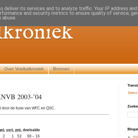
 deliver its services and to analyze traffic. Your IP address an
rformance and security metrics to ensure quality of service, g
s abuse.
lkroniek
Over Voetbalkroniek
Bronnen
Transl
Select
KNVB 2003-’04
Zoeken
3 door de fusie van WFC en QSC.
Blogar
gel.
verl.
pnt.
doelsaldo
2
1
53
68 – 16
►
20