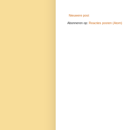
Nieuwere post
Abonneren op:
Reacties posten (Atom)