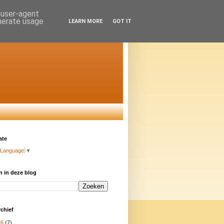
d user-agent
enerate usage
LEARN MORE
GOT IT
ate
 Language
▼
 in deze blog
chief
26
(7)