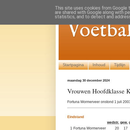
This site uses cookies from Google to
are shared with Google along with pe
statistics, and to detect and addres
Voetba
Startpagina
Inhoud
Tijdlijn
maandag 30 december 2024
Vrouwen Hoofdklasse 
Fortuna Wormerveer onstond 1 juli 200
Eindstand
wedstr.
gew.
1
Fortuna Wormerveer
20
17