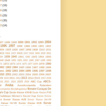
18
(13)
17
(16)
16
(18)
15
(25)
14
(35)
13
(14)
s
1894
1890
1891
1892
1893
887
1888
1889
1896
1897
1898
1899
1900
1901
1902
1904
1905
1906
1907
1908
1909
1910
1911
1913
1916
1914
1915
1917
1918
1919
1920
1921
1939
1940
1941
1943
1944
1945
929
1942
1949
948
1950
1951
1952
1966
1967
1968
1969
1980
1972
1973
1979
71
1974
1975
1977
1978
1982
1983
1984
1985
1986
1987
1988
1989
1992
1993
1994
1995
1996
1997
1998
1991
2000
2001
2002
2003
2004
2005
2006
2007
2013
009
2011
2014
2015
2010
2012
2017
2018
ABCS-
2025
ABC Cup
021
2022
2024
2026
Aruba
oi
Avondcompetitie Rotterdam
Bonaire
Curaçao
De
ncompetitie
Bevrijdingsbeker
a’s Cup
Derde Klasse KNVB
Derde Klasse RVB
Caribbean Women’s Soccer Cup
Eerste Divisie
Eerste Klasse AVB
nd
Eerste Klasse Gld.VB
Eerste
 Klasse Hrl.VB
Eerste Klasse HVB