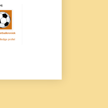
ij
etbalkroniek
lledige profiel