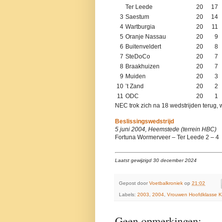
Ter Leede
20
17
3
Saestum
20
14
4
Wartburgia
20
11
5
Oranje Nassau
20
9
6
Buitenveldert
20
8
7
SteDoCo
20
7
8
Braakhuizen
20
7
9
Muiden
20
3
10
’t Zand
20
2
11
ODC
20
1
NEC trok zich na 18 wedstrijden terug, 
Beslissingswedstrijd
5 juni 2004, Heemstede (terrein HBC)
Fortuna Wormerveer – Ter Leede 2 – 4
Laatst gewijzigd 30 december 2024
Gepost door
Voetbalkroniek
op
21:02
Labels:
2003
,
2004
,
Vrouwen Hoofdklasse 
Geen opmerkingen: