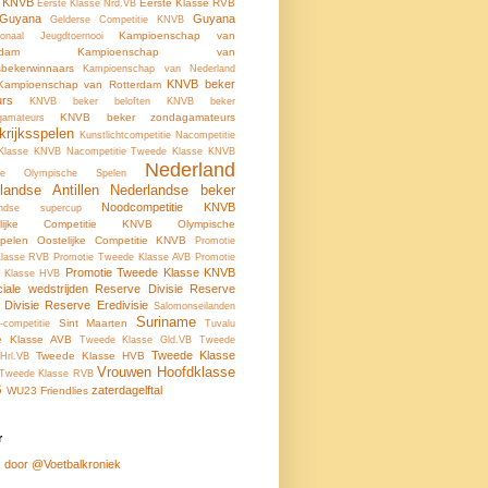
e KNVB
Eerste Klasse RVB
Eerste Klasse Nrd.VB
-Guyana
Guyana
Gelderse Competitie KNVB
Kampioenschap van
tionaal Jeugdtoernooi
rdam
Kampioenschap van
tsbekerwinnaars
Kampioenschap van Nederland
KNVB beker
Kampioenschap van Rotterdam
urs
KNVB beker beloften
KNVB beker
KNVB beker zondagamateurs
gamateurs
krijksspelen
Kunstlichtcompetitie
Nacompetitie
 Klasse KNVB
Nacompetitie Tweede Klasse KNVB
Nederland
ale Olympische Spelen
landse Antillen
Nederlandse beker
Noodcompetitie KNVB
andse supercup
elijke Competitie KNVB
Olympische
pelen
Oostelijke Competitie KNVB
Promotie
Klasse RVB
Promotie Tweede Klasse AVB
Promotie
Promotie Tweede Klasse KNVB
 Klasse HVB
ciale wedstrijden
Reserve Divisie
Reserve
 Divisie
Reserve Eredivisie
Salomonseilanden
Suriname
Sint Maarten
-competitie
Tuvalu
e Klasse AVB
Tweede Klasse Gld.VB
Tweede
Tweede Klasse
Tweede Klasse HVB
Hrl.VB
Vrouwen Hoofdklasse
Tweede Klasse RVB
B
zaterdagelftal
WU23 Friendlies
r
 door @Voetbalkroniek