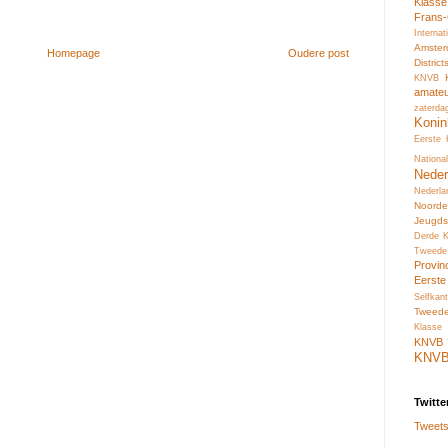
Klass
Frans
Interna
Amste
Homepage
Oudere post
Distric
KNVB
amate
zaterda
Konin
Eerste
Nation
Neder
Nederl
Noord
Jeugds
Derde 
Tweede
Provin
Eerste
Selfkant
Tweed
Klasse 
KNVB
KNV
Twitte
Tweets