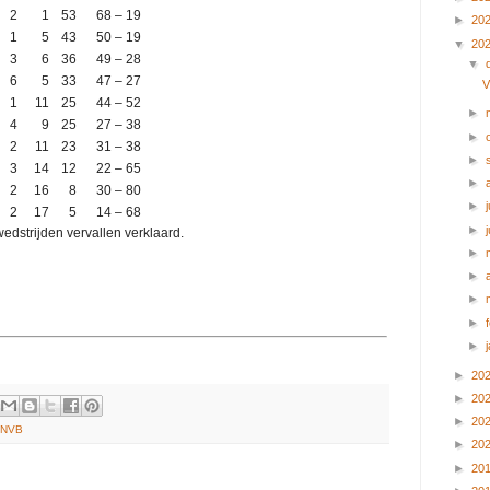
2
1
53
68 – 19
►
20
1
5
43
50 – 19
▼
20
3
6
36
49 – 28
▼
6
5
33
47 – 27
V
1
11
25
44 – 52
►
4
9
25
27 – 38
►
2
11
23
31 – 38
►
3
14
12
22 – 65
►
2
16
8
30 – 80
►
j
2
17
5
14 – 68
►
wedstrijden vervallen verklaard.
►
►
►
►
►
►
20
►
20
►
20
KNVB
►
20
►
20