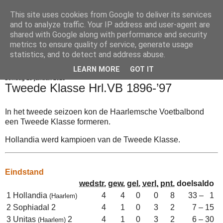
This site uses cookies from Google to deliver its services
Voetbalkroniek
and to analyze traffic. Your IP address and user-agent are
shared with Google along with performance and security
metrics to ensure quality of service, generate usage
statistics, and to detect and address abuse.
▼
LEARN MORE
GOT IT
zondag 29 januari 2023
Tweede Klasse Hrl.VB 1896-’97
In het tweede seizoen kon de Haarlemsche Voetbalbond
een Tweede Klasse formeren.
Hollandia werd kampioen van de Tweede Klasse.
Eindstand
wedstr.
gew.
gel.
verl.
pnt.
doelsaldo
1
Hollandia
4
4
0
0
8
33 – 1
(Haarlem)
2
Sophiadal 2
4
1
0
3
2
7 – 15
3
Unitas
2
4
1
0
3
2
6 – 30
(Haarlem)