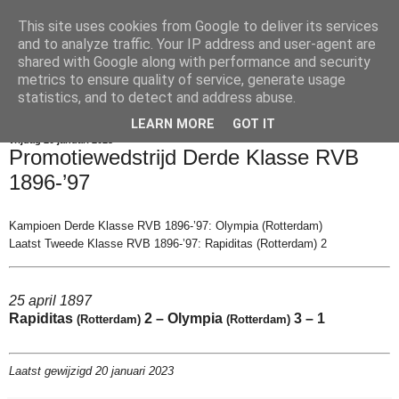
This site uses cookies from Google to deliver its services
Voetbalkroniek
and to analyze traffic. Your IP address and user-agent are
shared with Google along with performance and security
metrics to ensure quality of service, generate usage
statistics, and to detect and address abuse.
▼
LEARN MORE
GOT IT
vrijdag 20 januari 2023
Promotiewedstrijd Derde Klasse RVB
1896-’97
Kampioen Derde Klasse RVB 1896-’97: Olympia (Rotterdam)
Laatst Tweede Klasse RVB 1896-’97: Rapiditas (Rotterdam) 2
25 april 1897
Rapiditas
2 – Olympia
3 – 1
(Rotterdam)
(Rotterdam)
Laatst gewijzigd 20 januari 2023