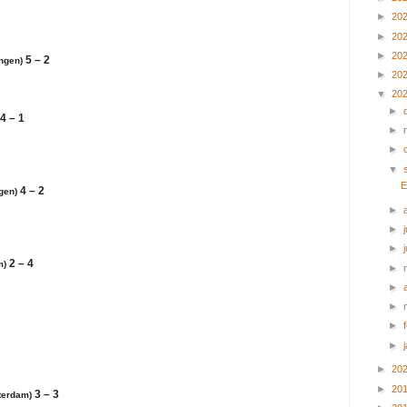
►
20
►
20
►
20
5 – 2
ngen)
►
20
▼
20
►
4 – 1
►
►
▼
E
4 – 2
gen)
►
►
j
►
2 – 4
m)
►
►
►
►
►
►
20
►
20
3 – 3
terdam)