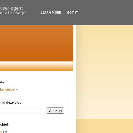
d user-agent
enerate usage
LEARN MORE
GOT IT
ate
 Language
▼
 in deze blog
chief
26
(7)