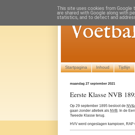
This site uses cookies from Google to
are shared with Google along with pe
statistics, and to detect and addres
Voetba
Startpagina
Inhoud
Tijdlijn
maandag 27 september 2021
Eerste Klasse NVB 189
Op 29 september 1895 besloot de
NV&
gaan zonder atletiek als
NVB
. In de Ee
Tweede Klasse terug.
HVV werd ongeslagen kampioen, RAP w