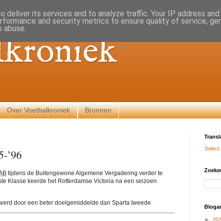
 deliver its services and to analyze traffic. Your IP address an
rformance and security metrics to ensure quality of service, g
s abuse.
lkroniek
Over Voetbalkroniek
Bronnen
Transl
Select
5-’96
Zoeken
AB
tijdens de Buitengewone Algemene Vergadering verder te
rste Klasse keerde het Rotterdamse Victoria na een seizoen
erd door een beter doelgemiddelde dan Sparta tweede.
Blogar
►
20