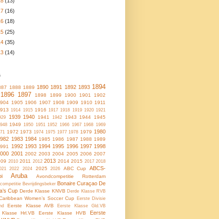
18
(13)
17
(16)
16
(18)
15
(25)
14
(35)
13
(14)
s
1894
1890
1891
1892
1893
887
1888
1889
1896
1897
1898
1899
1900
1901
1902
1904
1905
1906
1907
1908
1909
1910
1911
1913
1916
1914
1915
1917
1918
1919
1920
1921
1939
1940
1941
1943
1944
1945
929
1942
1949
948
1950
1951
1952
1966
1967
1968
1969
1980
1972
1973
1979
71
1974
1975
1977
1978
1982
1983
1984
1985
1986
1987
1988
1989
1992
1993
1994
1995
1996
1997
1998
1991
2000
2001
2002
2003
2004
2005
2006
2007
2013
009
2011
2014
2015
2010
2012
2017
2018
ABCS-
2025
ABC Cup
021
2022
2024
2026
Aruba
oi
Avondcompetitie Rotterdam
Bonaire
Curaçao
De
ncompetitie
Bevrijdingsbeker
a’s Cup
Derde Klasse KNVB
Derde Klasse RVB
Caribbean Women’s Soccer Cup
Eerste Divisie
Eerste Klasse AVB
nd
Eerste Klasse Gld.VB
Eerste
 Klasse Hrl.VB
Eerste Klasse HVB