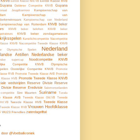
e KNVB
Eerste Klasse RVB
Eerste Klasse Nrd.VB
-Guyana
Guyana
Gelderse Competitie KNVB
Kampioenschap van
tionaal Jeugdtoernooi
rdam
Kampioenschap van
tsbekerwinnaars
Kampioenschap van Nederland
KNVB beker
Kampioenschap van Rotterdam
urs
KNVB beker beloften
KNVB beker
KNVB beker zondagamateurs
gamateurs
krijksspelen
Kunstlichtcompetitie
Nacompetitie
 Klasse KNVB
Nacompetitie Tweede Klasse KNVB
Nederland
ale Olympische Spelen
landse Antillen
Nederlandse beker
Noodcompetitie KNVB
andse supercup
elijke Competitie KNVB
Olympische
pelen
Oostelijke Competitie KNVB
Promotie
Klasse RVB
Promotie Tweede Klasse AVB
Promotie
Promotie Tweede Klasse KNVB
 Klasse HVB
ciale wedstrijden
Reserve Divisie
Reserve
 Divisie
Reserve Eredivisie
Salomonseilanden
Suriname
Sint Maarten
-competitie
Tuvalu
e Klasse AVB
Tweede Klasse Gld.VB
Tweede
Tweede Klasse
Tweede Klasse HVB
Hrl.VB
Vrouwen Hoofdklasse
Tweede Klasse RVB
B
zaterdagelftal
WU23 Friendlies
r
 door @Voetbalkroniek