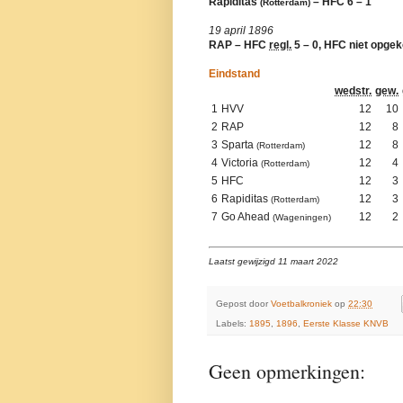
Rapiditas
– HFC 6 – 1
(Rotterdam)
19 april 1896
RAP – HFC
regl.
5 – 0, HFC niet opge
Eindstand
wedstr.
gew.
1
HVV
12
10
2
RAP
12
8
3
Sparta
12
8
(Rotterdam)
4
Victoria
12
4
(Rotterdam)
5
HFC
12
3
6
Rapiditas
12
3
(Rotterdam)
7
Go Ahead
12
2
(Wageningen)
Laatst gewijzigd 11 maart 2022
Gepost door
Voetbalkroniek
op
22:30
Labels:
1895
,
1896
,
Eerste Klasse KNVB
Geen opmerkingen: