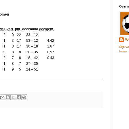
Over m
komen
gel.
verl.
pnt.
doelsaldo
doelgem.
2
0
22
33 – 12
Vo
1
3
17
53 – 12
4,42
1
3
17
30 – 18
1,67
Mijn vo
tonen
0
8
8
20 – 35
0,57
2
7
8
18 – 42
0.43
1
8
7
27 – 35
1
9
5
24 – 51