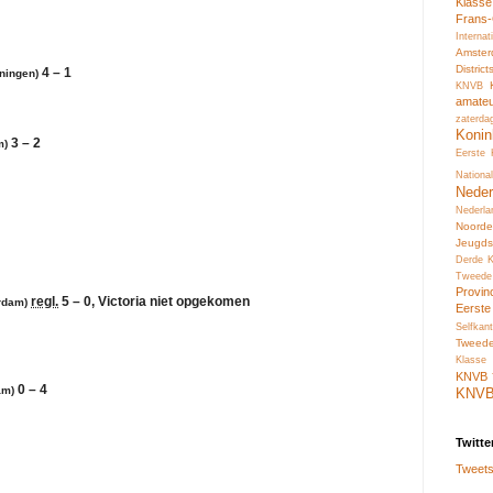
Klass
Frans
Interna
Amste
Distric
4 – 1
ningen)
KNVB
amate
zaterda
Konin
3 – 2
m)
Eerste
Nation
Neder
Nederl
Noord
Jeugds
Derde 
Tweede
Provin
regl.
5 – 0, Victoria niet opgekomen
rdam)
Eerste
Selfkant
Tweed
Klasse 
KNVB
0 – 4
am)
KNV
Twitte
Tweets