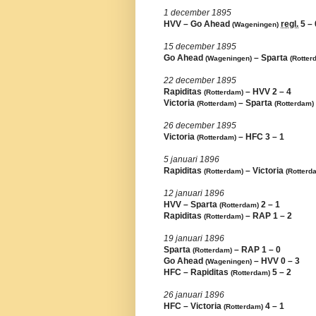
1 december 1895
HVV – Go Ahead
regl.
5 – 
(Wageningen)
15 december 1895
Go Ahead
– Sparta
(Wageningen)
(Rotter
22 december 1895
Rapiditas
– HVV 2 – 4
(Rotterdam)
Victoria
– Sparta
(Rotterdam)
(Rotterdam)
26 december 1895
Victoria
– HFC 3 – 1
(Rotterdam)
5 januari 1896
Rapiditas
– Victoria
(Rotterdam)
(Rotterd
12 januari 1896
HVV – Sparta
2 – 1
(Rotterdam)
Rapiditas
– RAP 1 – 2
(Rotterdam)
19 januari 1896
Sparta
– RAP 1 – 0
(Rotterdam)
Go Ahead
– HVV 0 – 3
(Wageningen)
HFC – Rapiditas
5 – 2
(Rotterdam)
26 januari 1896
HFC – Victoria
4 – 1
(Rotterdam)