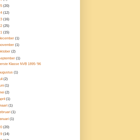
25
(20)
24
(12)
23
(16)
22
(25)
21
(15)
december
(1)
november
(1)
oktober
(2)
september
(1)
erste Klasse NVB 1895-’96
augustus
(1)
uli
(2)
juni
(1)
mei
(2)
april
(1)
maart
(1)
februari
(1)
januari
(1)
20
(20)
19
(14)