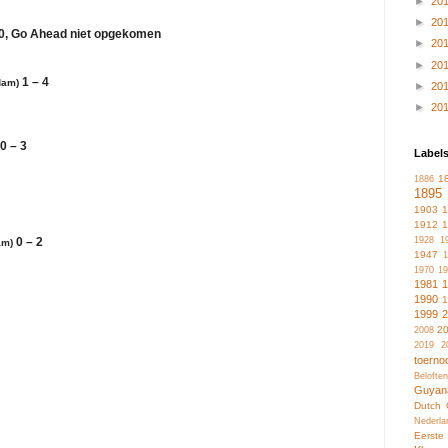
►
20
►
20
0, Go Ahead niet opgekomen
►
20
►
20
1 – 4
dam)
►
20
►
20
0 – 3
Label
1
1886
1895
1903
1912
1928
1
0 – 2
am)
1947
1
1970
19
1981
1990
1999
2
2008
2019
2
toerno
Belofte
Guyan
Dutch 
Nederla
Eerste