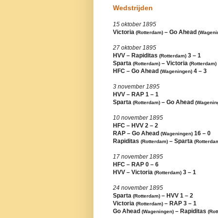
Wedstrijden
15 oktober 1895
Victoria
– Go Ahead
(Rotterdam)
(Wageni
27 oktober 1895
HVV – Rapiditas
3 – 1
(Rotterdam)
Sparta
– Victoria
(Rotterdam)
(Rotterdam)
HFC – Go Ahead
4 – 3
(Wageningen)
3 november 1895
HVV – RAP 1 – 1
Sparta
– Go Ahead
(Rotterdam)
(Wagenin
10 november 1895
HFC – HVV 2 – 2
RAP – Go Ahead
16 – 0
(Wageningen)
Rapiditas
– Sparta
(Rotterdam)
(Rotterda
17 november 1895
HFC – RAP 0 – 6
HVV – Victoria
3 – 1
(Rotterdam)
24 november 1895
Sparta
– HVV 1 – 2
(Rotterdam)
Victoria
– RAP 3 – 1
(Rotterdam)
Go Ahead
– Rapiditas
(Wageningen)
(Rot