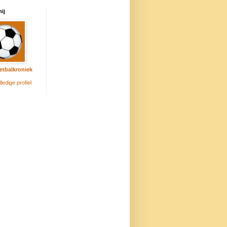
ij
etbalkroniek
lledige profiel