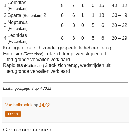
Celeritas
1
8
7
1
0
15
43 – 12
(Rotterdam)
2
Sparta
2
8
6
1
1
13
33 – 9
(Rotterdam)
Neptunus
3
8
3
0
5
6
28 – 22
(Rotterdam)
Leonidas
4
8
3
0
5
6
20 – 29
(Rotterdam)
Kralingen trok zich zonder gespeeld te hebben terug
Excelsior
trok zich terug, wedstrijden uit
(Rotterdam)
terugronde vervallen verklaard
Rapiditas
2 trok zich terug, wedstrijden uit
(Rotterdam)
terugronde vervallen verklaard
Laatst gewijzigd 3 april 2022
Voetbalkroniek
op
14:02
Delen
Geen opmerkingen: