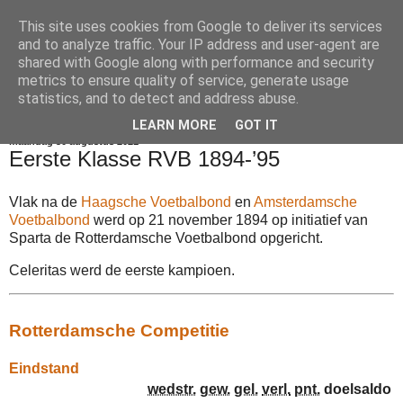
This site uses cookies from Google to deliver its services
Voetbalkroniek
and to analyze traffic. Your IP address and user-agent are
shared with Google along with performance and security
metrics to ensure quality of service, generate usage
statistics, and to detect and address abuse.
▼
LEARN MORE
GOT IT
maandag 30 augustus 2021
Eerste Klasse RVB 1894-’95
Vlak na de
Haagsche Voetbalbond
en
Amsterdamsche
Voetbalbond
werd op 21 november 1894 op initiatief van
Sparta de Rotterdamsche Voetbalbond opgericht.
Celeritas werd de eerste kampioen.
Rotterdamsche Competitie
Eindstand
wedstr.
gew.
gel.
verl.
pnt.
doelsaldo