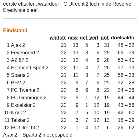
eerste elftallen, waardoor FC Utrecht 2 toch in de Reserve
Eredivisie bleef.
Eindstand
wedstr.
gew.
gel.
verl.
pnt.
doelsaldo
1
Ajax 2
21
13
5
3
31
48 – 32
2
Feyenoord 2
22
13
3
6
29
69 – 39
3
AZ’67 2
22
12
4
6
28
53 – 40
4
Helmond Sport 2
22
11
4
7
26
37 – 33
5
Sparta 2
21
11
3
7
25
56 – 33
6
PSV 2
22
9
7
6
25
32 – 28
7
FC Twente 2
22
8
6
8
22
34 – 36
8
FC Groningen 2
22
9
1
12
19
44 – 44
9
Excelsior 2
22
9
1
12
19
43 – 56
10
NAC 2
22
7
5
10
19
42 – 60
11
Telstar 2
22
3
7
12
13
18 – 39
12
FC Utrecht 2
22
1
4
17
6
26 – 62
Ajax 2 – Sparta 2 niet gespeeld