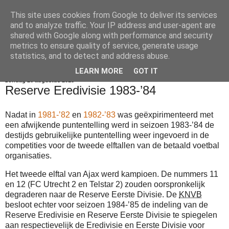
This site uses cookies from Google to deliver its services
Voetbalkroniek
and to analyze traffic. Your IP address and user-agent are
shared with Google along with performance and security
metrics to ensure quality of service, generate usage
statistics, and to detect and address abuse.
▼
LEARN MORE
GOT IT
zondag 26 augustus 2018
Reserve Eredivisie 1983-’84
Nadat in
1981-’82
en
1982-’83
was geëxpirimenteerd met
een afwijkende puntentelling werd in seizoen 1983-’84 de
destijds gebruikelijke puntentelling weer ingevoerd in de
competities voor de tweede elftallen van de betaald voetbal
organisaties.
Het tweede elftal van Ajax werd kampioen. De nummers 11
en 12 (FC Utrecht 2 en Telstar 2) zouden oorspronkelijk
degraderen naar de Reserve Eerste Divisie. De
KNVB
besloot echter voor seizoen 1984-’85 de indeling van de
Reserve Eredivisie en Reserve Eerste Divisie te spiegelen
aan respectievelijk de Eredivisie en Eerste Divisie voor