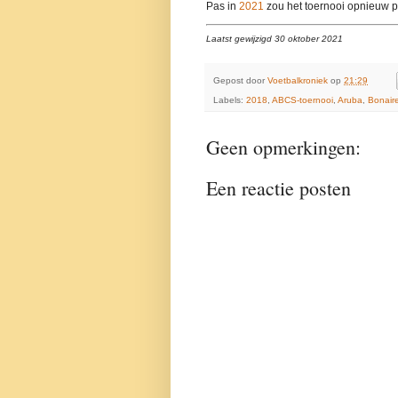
Pas in
2021
zou het toernooi opnieuw p
Laatst gewijzigd 30 oktober 2021
Gepost door
Voetbalkroniek
op
21:29
Labels:
2018
,
ABCS-toernooi
,
Aruba
,
Bonair
Geen opmerkingen:
Een reactie posten