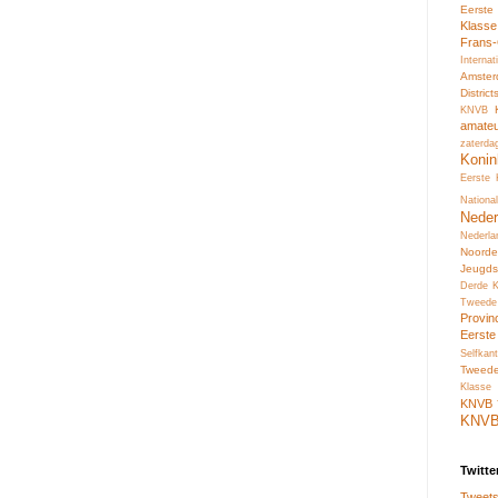
Eerste
Klass
Frans
Interna
Amste
Distric
KNVB
amate
zaterda
Konin
Eerste
Nation
Neder
Nederl
Noord
Jeugds
Derde 
Tweede
Provin
Eerste
Selfkant
Tweed
Klasse 
KNVB
KNV
Twitte
Tweets