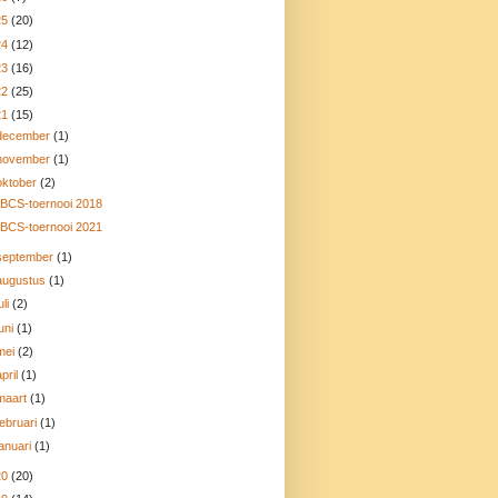
25
(20)
24
(12)
23
(16)
22
(25)
21
(15)
december
(1)
november
(1)
oktober
(2)
BCS-toernooi 2018
BCS-toernooi 2021
september
(1)
augustus
(1)
uli
(2)
juni
(1)
mei
(2)
april
(1)
maart
(1)
februari
(1)
januari
(1)
20
(20)