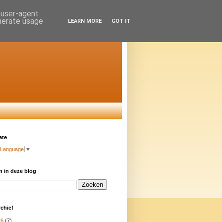
d user-agent
enerate usage
LEARN MORE
GOT IT
ate
 Language
▼
 in deze blog
chief
26
(7)