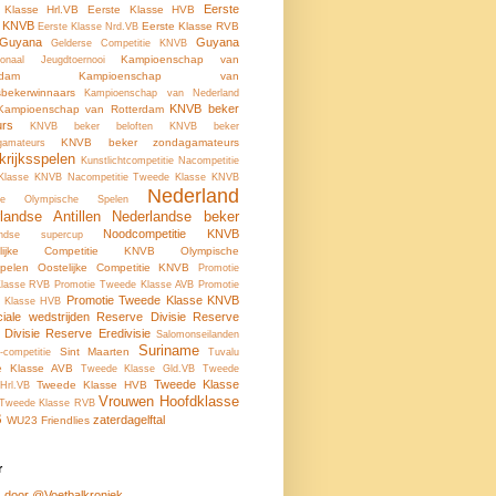
Eerste
 Klasse Hrl.VB
Eerste Klasse HVB
e KNVB
Eerste Klasse RVB
Eerste Klasse Nrd.VB
-Guyana
Guyana
Gelderse Competitie KNVB
Kampioenschap van
tionaal Jeugdtoernooi
rdam
Kampioenschap van
tsbekerwinnaars
Kampioenschap van Nederland
KNVB beker
Kampioenschap van Rotterdam
urs
KNVB beker beloften
KNVB beker
KNVB beker zondagamateurs
gamateurs
krijksspelen
Kunstlichtcompetitie
Nacompetitie
 Klasse KNVB
Nacompetitie Tweede Klasse KNVB
Nederland
ale Olympische Spelen
landse Antillen
Nederlandse beker
Noodcompetitie KNVB
andse supercup
elijke Competitie KNVB
Olympische
pelen
Oostelijke Competitie KNVB
Promotie
Klasse RVB
Promotie Tweede Klasse AVB
Promotie
Promotie Tweede Klasse KNVB
 Klasse HVB
ciale wedstrijden
Reserve Divisie
Reserve
 Divisie
Reserve Eredivisie
Salomonseilanden
Suriname
Sint Maarten
-competitie
Tuvalu
e Klasse AVB
Tweede Klasse Gld.VB
Tweede
Tweede Klasse
Tweede Klasse HVB
Hrl.VB
Vrouwen Hoofdklasse
Tweede Klasse RVB
B
zaterdagelftal
WU23 Friendlies
r
 door @Voetbalkroniek