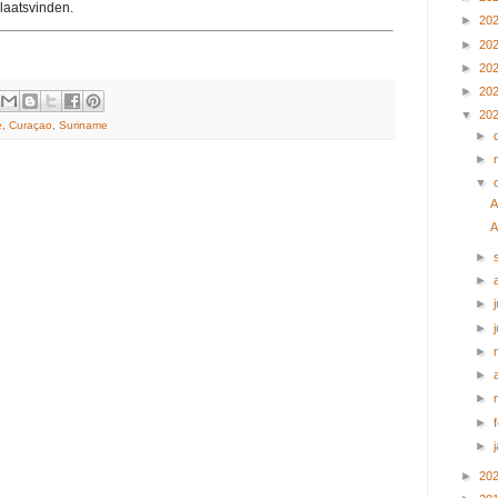
laatsvinden.
►
20
►
20
►
20
►
20
▼
20
e
,
Curaçao
,
Suriname
►
►
▼
A
A
►
►
►
j
►
►
►
►
►
►
►
20