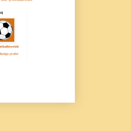
ij
etbalkroniek
lledige profiel