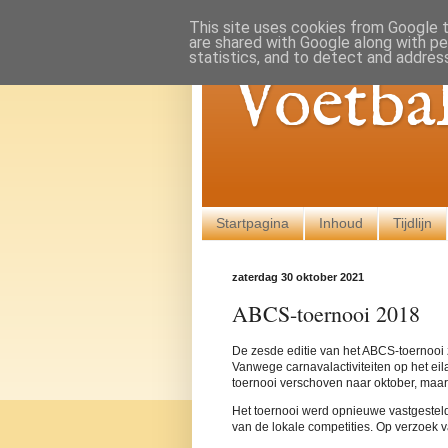
This site uses cookies from Google to
are shared with Google along with pe
statistics, and to detect and addres
Voetba
Startpagina
Inhoud
Tijdlijn
zaterdag 30 oktober 2021
ABCS-toernooi 2018
De zesde editie van het ABCS-toernooi 
Vanwege carnavalactiviteiten op het ei
toernooi verschoven naar oktober, maa
Het toernooi werd opnieuwe vastgesteld
van de lokale competities. Op verzoek va