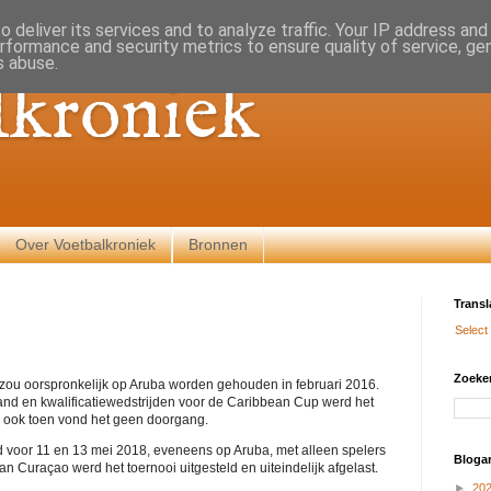
 deliver its services and to analyze traffic. Your IP address an
rformance and security metrics to ensure quality of service, g
s abuse.
lkroniek
Over Voetbalkroniek
Bronnen
Transl
Select
Zoeken
zou oorspronkelijk op Aruba worden gehouden in februari 2016.
land en kwalificatiewedstrijden voor de Caribbean Cup werd het
r ook toen vond het geen doorgang.
 voor 11 en 13 mei 2018, eveneens op Aruba, met alleen spelers
Blogar
n Curaçao werd het toernooi uitgesteld en uiteindelijk afgelast.
►
20