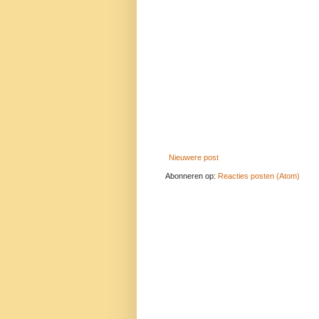
Nieuwere post
Abonneren op:
Reacties posten (Atom)