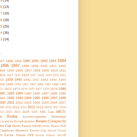
19
(14)
18
(13)
17
(16)
16
(18)
15
(25)
14
(35)
13
(14)
s
1894
1890
1891
1892
1893
887
1888
1889
1896
1897
1898
1899
1900
1901
1902
1904
1905
1906
1907
1908
1909
1910
1911
1913
1916
1914
1915
1917
1918
1919
1920
1921
1939
1940
1941
1943
1944
1945
929
1942
1949
948
1950
1951
1952
1966
1967
1968
1969
1980
1972
1973
1979
71
1974
1975
1977
1978
1982
1983
1984
1985
1986
1987
1988
1989
1992
1993
1994
1995
1996
1997
1998
1991
2000
2001
2002
2003
2004
2005
2006
2007
2013
009
2011
2014
2015
2010
2012
2017
2018
ABCS-
2025
ABC Cup
021
2022
2024
2026
Aruba
oi
Avondcompetitie Rotterdam
Bonaire
Curaçao
De
ncompetitie
Bevrijdingsbeker
a’s Cup
Derde Klasse KNVB
Derde Klasse RVB
Caribbean Women’s Soccer Cup
Eerste Divisie
Eerste Klasse AVB
nd
Eerste Klasse Gld.VB