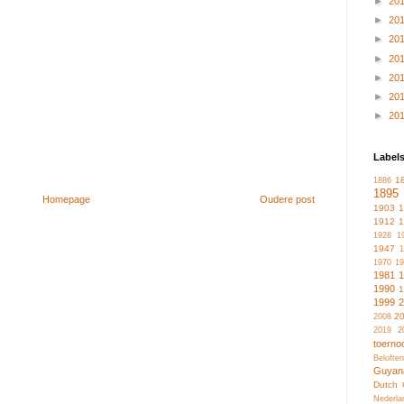
►
20
►
20
►
20
►
20
►
20
►
20
►
20
Label
1
1886
1895
Homepage
Oudere post
1903
1912
1928
1
1947
1
1970
19
1981
1990
1999
2
2008
2019
2
toerno
Belofte
Guyan
Dutch 
Nederla