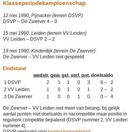
Klasseperiodekampioenschap
12 mei 1990, Pijnacker (terrein DSVP)
DSVP – De Zwerver 4 – 0
15 mei 1990, Leiden (terrein VV Leiden)
VV Leiden – DSVP 2 – 2
19 mei 1990, Kinderdijk (terrein De Zwerver)
De Zwerver – VV Leiden niet gespeeld
Eindstand
wedstr.
gew.
gel.
verl.
pnt.
doelsaldo
1
DSVP
2
1
1
0
3
6 – 2
2
VV Leiden
1
0
1
0
1
2 – 2
3
De Zwerver
1
0
0
1
0
0 – 4
De Zwerver – VV Leiden niet meer van belang, bij gelijk
aantal punten niet doelsaldo in nacompetitie maar positie in
reguliere competitie bepalend (DSVP nummer 2, VV Leiden
nummer 4)
DSVP geplaatst voor
beslissingswedstrijd