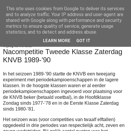
This site uses cookies from Google to deliver its services
Voetbalkroniek
and to analyze traffic. Your IP address and user-agent are
shared with Google along with performance and security
metrics to ensure quality of service, generate usage
statistics, and to detect and address abuse.
▼
LEARN MORE
GOT IT
vrijdag 31 mei 2019
Nacompetitie Tweede Klasse Zaterdag
KNVB 1989-’90
In het seizoen 1989-’90 startte de KNVB een tweejarig
experiment met periodekampioenschappen in de lagere
klassen. In de hoogste klassen waren er al eerder
periodekampioenschappen ingevoerd voor plaatsing voor
de KNVB beker (betaald voetbal), in de Hoofdklasse
Zondag sinds 1977-’78 en in de Eerste Klasse Zaterdag
sinds 1980-’81.
Het seizoen was (voor competities van twaalf elftallen)
opgedeeld in drie periodes van respectielijk acht, zeven en