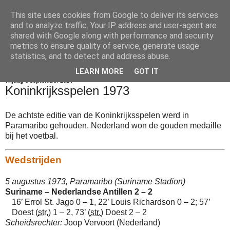
This site uses cookies from Google to deliver its services
Voetbalkroniek
and to analyze traffic. Your IP address and user-agent are
shared with Google along with performance and security
metrics to ensure quality of service, generate usage
statistics, and to detect and address abuse.
▼
LEARN MORE
GOT IT
vrijdag 5 september 2014
Koninkrijksspelen 1973
De achtste editie van de Koninkrijksspelen werd in
Paramaribo gehouden. Nederland won de gouden medaille
bij het voetbal.
Wedstrijden
5 augustus 1973, Paramaribo (Suriname Stadion)
Suriname – Nederlandse Antillen 2 – 2
16’
Errol St. Jago 0 – 1, 22’ Louis Richardson 0 – 2; 57’
Doest (
str.
) 1 – 2, 73’ (
str.
)
Doest 2 – 2
Scheidsrechter:
Joop Vervoort (Nederland)