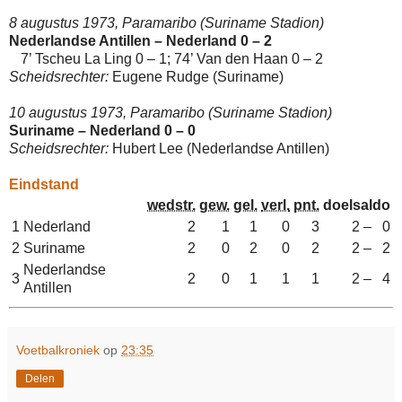
8 augustus 1973, Paramaribo (Suriname Stadion)
Nederlandse Antillen – Nederland 0 – 2
7’ Tscheu La Ling
0 – 1; 74’
Van den Haan 0 – 2
Scheidsrechter:
Eugene
Rudge (Suriname)
10 augustus 1973, Paramaribo (Suriname Stadion)
Suriname – Nederland 0 – 0
Scheidsrechter:
Hubert Lee (Nederlandse Antillen)
Eindstand
wedstr.
gew.
gel.
verl.
pnt.
doelsaldo
1
Nederland
2
1
1
0
3
2 – 0
2
Suriname
2
0
2
0
2
2 – 2
Nederlandse
3
2
0
1
1
1
2 – 4
Antillen
Voetbalkroniek
op
23:35
Delen