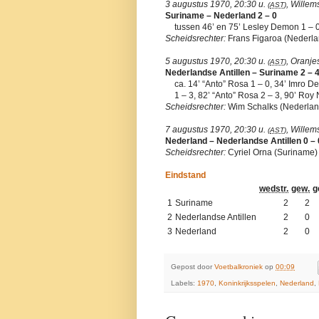
3 augustus 1970, 20:30 u.
, Willem
(
AST
)
Suriname – Nederland 2 – 0
tussen 46’ en 75’ Lesley Demon 1 – 
Scheidsrechter:
Frans Figaroa (Nederlan
5 augustus 1970, 20:30 u.
, Oranje
(
AST
)
Nederlandse Antillen – Suriname 2 – 
ca. 14’ “Anto” Rosa 1 – 0, 34’ Imro 
1 – 3, 82’ “Anto” Rosa 2 – 3, 90’ Roy 
Scheidsrechter:
Wim Schalks (Nederlan
7 augustus 1970, 20:30 u.
, Willem
(
AST
)
Nederland – Nederlandse Antillen 0 – 
Scheidsrechter:
Cyriel Orna (Suriname)
Eindstand
wedstr.
gew.
g
1
Suriname
2
2
2
Nederlandse Antillen
2
0
3
Nederland
2
0
Gepost door
Voetbalkroniek
op
00:09
Labels:
1970
,
Koninkrijksspelen
,
Nederland
,