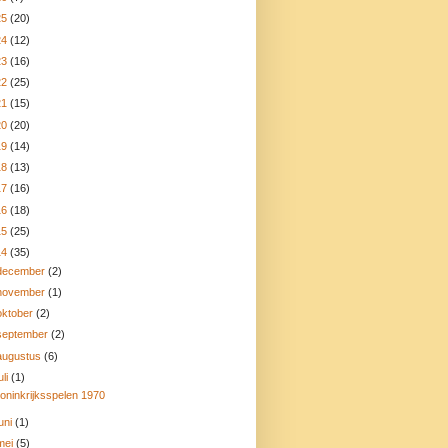
25
(20)
24
(12)
23
(16)
22
(25)
21
(15)
20
(20)
19
(14)
18
(13)
17
(16)
16
(18)
15
(25)
14
(35)
december
(2)
november
(1)
oktober
(2)
september
(2)
augustus
(6)
uli
(1)
oninkrijksspelen 1970
juni
(1)
mei
(5)