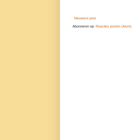
Nieuwere post
Abonneren op:
Reacties posten (Atom)