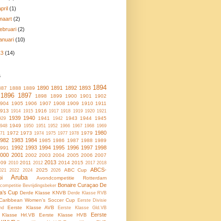
april
(1)
maart
(2)
februari
(2)
januari
(10)
13
(14)
s
1894
1890
1891
1892
1893
887
1888
1889
1896
1897
1898
1899
1900
1901
1902
1904
1905
1906
1907
1908
1909
1910
1911
1913
1916
1914
1915
1917
1918
1919
1920
1921
1939
1940
1941
1943
1944
1945
929
1942
1949
948
1950
1951
1952
1966
1967
1968
1969
1980
1972
1973
1979
71
1974
1975
1977
1978
1982
1983
1984
1985
1986
1987
1988
1989
1992
1993
1994
1995
1996
1997
1998
1991
2000
2001
2002
2003
2004
2005
2006
2007
2013
009
2011
2014
2015
2010
2012
2017
2018
ABCS-
2025
ABC Cup
021
2022
2024
2026
Aruba
oi
Avondcompetitie Rotterdam
Bonaire
Curaçao
De
ncompetitie
Bevrijdingsbeker
a’s Cup
Derde Klasse KNVB
Derde Klasse RVB
Caribbean Women’s Soccer Cup
Eerste Divisie
Eerste Klasse AVB
nd
Eerste Klasse Gld.VB
Eerste
 Klasse Hrl.VB
Eerste Klasse HVB