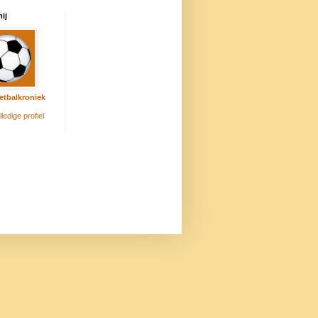
ij
etbalkroniek
lledige profiel