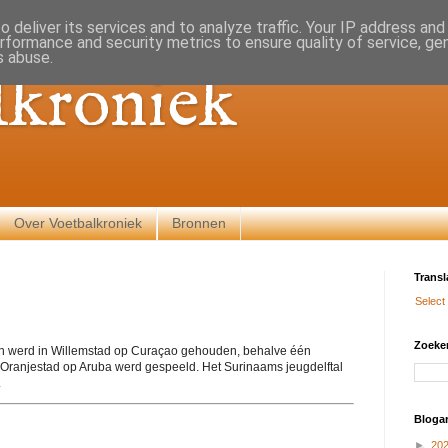
 deliver its services and to analyze traffic. Your IP address an
rformance and security metrics to ensure quality of service, g
s abuse.
lkroniek
Over Voetbalkroniek
Bronnen
Transl
Select
Zoeken
len werd in Willemstad op Curaçao gehouden, behalve één
n Oranjestad op Aruba werd gespeeld. Het Surinaams jeugdelftal
.
Blogar
►
20