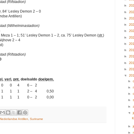
stad (Rifstadion)
►
20
0, 84’ Lesley Demon 2 – 0
►
20
dse Antillen)
►
20
►
20
stad (Wilhelminastadion)
4
►
20
De Meza 1 – 1; 51’ Lesley Demon 1 – 2, ca. 75’ Lesley Demon (
str.
)
►
20
Nijhove 2 – 4
►
20
d)
►
20
stad (Rifstadion)
►
20
0
►
20
►
20
▼
20
el.
verl.
pnt.
doelsaldo
doelgem.
►
0
0
4
6 – 2
►
1
1
1
2 – 4
0,50
►
1
1
1
0 – 2
0,00
►
►
▼
j
K
Nederlandse Antillen
,
Suriname
►
►