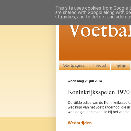
This site uses cookies from Google to
are shared with Google along with pe
statistics, and to detect and addres
Voetba
Startpagina
Inhoud
Tijdlijn
woensdag 23 juli 2014
Koninkrijksspelen 1970
De vijfde editie van de Koninkrijksspe
wedstrijd van het voetbaltoernooi die i
won de gouden medaille bij het voetbal
Wedstrijden