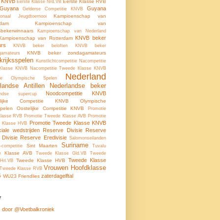
e KNVB
Eerste Klasse RVB
Eerste Klasse Nrd.VB
-Guyana
Guyana
Gelderse Competitie KNVB
Kampioenschap van
tionaal Jeugdtoernooi
rdam
Kampioenschap van
tsbekerwinnaars
Kampioenschap van Nederland
KNVB beker
Kampioenschap van Rotterdam
urs
KNVB beker beloften
KNVB beker
KNVB beker zondagamateurs
gamateurs
krijksspelen
Kunstlichtcompetitie
Nacompetitie
 Klasse KNVB
Nacompetitie Tweede Klasse KNVB
Nederland
ale Olympische Spelen
landse Antillen
Nederlandse beker
Noodcompetitie KNVB
andse supercup
elijke Competitie KNVB
Olympische
pelen
Oostelijke Competitie KNVB
Promotie
Klasse RVB
Promotie Tweede Klasse AVB
Promotie
Promotie Tweede Klasse KNVB
 Klasse HVB
ciale wedstrijden
Reserve Divisie
Reserve
 Divisie
Reserve Eredivisie
Salomonseilanden
Suriname
Sint Maarten
-competitie
Tuvalu
e Klasse AVB
Tweede Klasse Gld.VB
Tweede
Tweede Klasse
Tweede Klasse HVB
Hrl.VB
Vrouwen Hoofdklasse
Tweede Klasse RVB
B
zaterdagelftal
WU23 Friendlies
r
 door @Voetbalkroniek