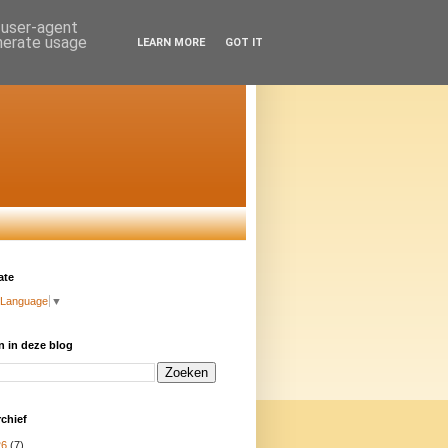
d user-agent
enerate usage
LEARN MORE
GOT IT
ate
 Language
▼
 in deze blog
chief
26
(7)