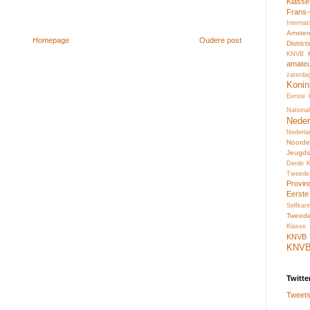
Klass
Frans
Interna
Amste
Homepage
Oudere post
Distric
KNVB
amate
zaterda
Konin
Eerste
Nation
Neder
Nederl
Noord
Jeugds
Derde 
Tweede
Provin
Eerste
Selfkant
Tweed
Klasse 
KNVB
KNV
Twitte
Tweets